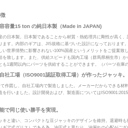
特徴
量15 ton の純日本製（Made in JAPAN)
の日本製。日本製であることから材質・熱処理共に剛性が高く、
ります。内部のギアは、JIS規格に基づいた設計になっております
しい世界情勢に影響
されない100%国産というメリットをご提案致
給を致します。また、供給スピードも国内工場（群馬県桐生市）か
とも1週間以内にパーツを供給することができます。（パーツ在庫
自社工場（ISO9001認証取得工場）が作ったジャッキ。
て作図し、自社工場内で製造しました。メーカーだからできる材
を行いました。設計開発および、製造面についてはISO9001:20
。
機能で同じ使い勝手を実現。
キと違い、コンパクトな豆ジャッキのデザインを維持。退避時も
（ギア式グリス）である為、油圧式と異なり、油漏れの心配がござ