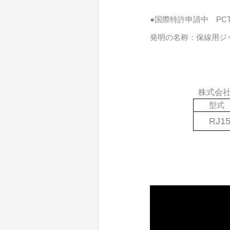
●国際特許申請中
PC
発明の名称：保線用ジ
株式会
型式
RJ1