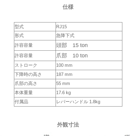
仕様
型式
RJ15
形式
急降下式
頭部 15 ton
許容容量
爪部 10 ton
許容容量
ストローク
100 mm
下降時の高さ
187 mm
爪部の高さ
55 mm
本体重量
17.6 kg
付属品
レバーハンドル 1.8kg
外観寸法