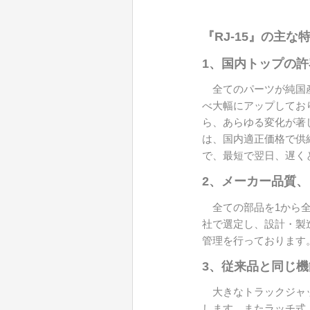
『RJ-15』の主な
1、国内トップの許容容
全てのパーツが純国産
べ大幅にアップしてお
ら、あらゆる変化が著
は、国内適正価格で供
で、最短で翌日、遅く
2、メーカー品質、
全ての部品を1から全
社で選定し、設計・製造
管理を行っております
3、従来品と同じ
大きなトラックジャッ
します。またラッチ式