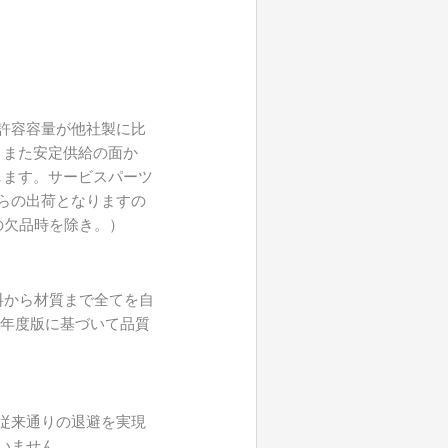
許容容量が他社製に比
。また安定供給の面か
します。サービスパーツ
らの出荷となりますの
の欠品時を除き。）
料から材質まで全てを自
15年度版に基づいて品質
従来通りの退避を実現
いません。