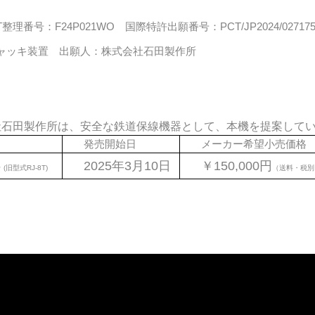
T整理番号：F24P021WO 国際特許出願番号：PCT/JP2024/02717
ャッキ装置 出願人：株式会社石田製作所
社石田製作所は、安全な鉄道保線機器として、本機を提案して
発売開始日
メーカー希望小売価格
5
2025年3月10日
￥150,000円
(旧型式RJ-8T)
（送料・税別