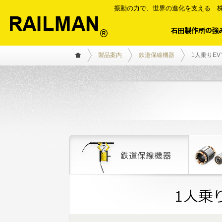
振動の力で、世界の進化を支える 株
製品案内
鉄道保線機器
1人乗りE